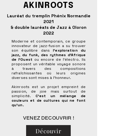
AKINROOTS
Lauréat du tremplin Phénix Normandie
2021
& double lauréats de Jazz à Oloron
2022
Moderne et contemporain, ce groupe
innovateur de jazz-fusion a su trouver
son équilibre dans
l'exploration du
jazz, du funk, des rythmes d’Afrique
de l’Ouest
ou encore de l’électro. Ils
proposent un véritable voyage sonore
à travers des compositions
rafraîchissantes où leurs origines
diverses sont mises à l’honneur.
Akinroots est un projet empreint de
passion, de joie mais surtout de
simplicité.
C'est un mélange de
couleurs et de cultures qui ne font
qu’un.
VENEZ DECOUVRIR !
Découvir