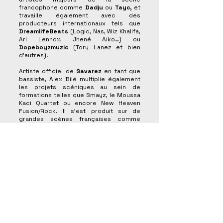
francophone comme
Dadju
ou
Tayc,
et
travaille également avec des
producteurs internationaux tels que
DreamlifeBeats
(Logic, Nas, Wiz Khalifa,
Ari Lennox, Jhené Aiko…) ou
Dopeboyzmuzic
(Tory Lanez et bien
d’autres).
Artiste officiel de
Savarez
en tant que
bassiste, Alex Bilé multiplie également
les projets scéniques au sein de
formations telles que Smayz, le Moussa
Kaci Quartet ou encore New Heaven
Fusion/Rock. Il s’est produit sur de
grandes scènes françaises comme
l’Olympia, mais aussi à l’international,
notamment lors du prestigieux Festival
MASA à Abidjan, où il a partagé la scène
avec le légendaire Paco Sery.
Des nouveautés arrivent... Suivez nos
artistes et recevez nos news !